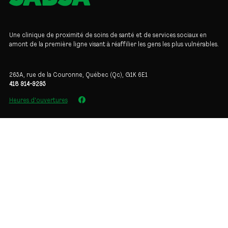
Une clinique de proximité de soins de santé et de services sociaux en
amont de la première ligne visant à réaffilier les gens les plus vulnérables.
265A, rue de la Couronne, Québec (Qc), G1K 6E1
418 914-9295
Heures d'ouvertures
Fondation
À propos
Équipe
Carrières
Confidentialité