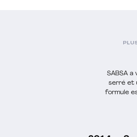
PLU
SABSA a v
serré et
formule es