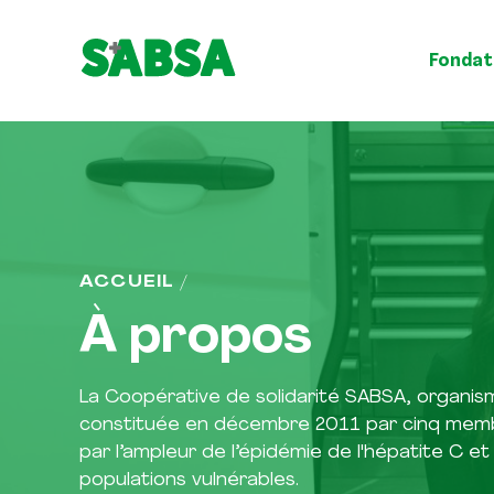
Fondat
;
ACCUEIL
À propos
La Coopérative de solidarité SABSA, organism
constituée en décembre 2011 par cinq memb
par l’ampleur de l’épidémie de l'hépatite C et
populations vulnérables.