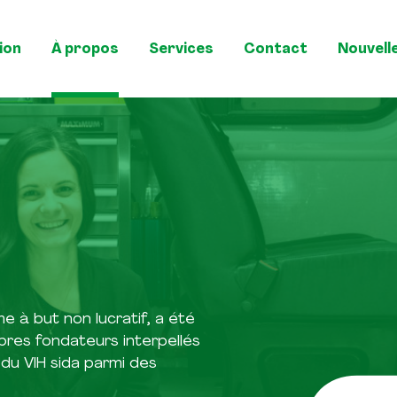
ion
À propos
Services
Contact
Nouvell
e à but non lucratif, a été
res fondateurs interpellés
 du VIH sida parmi des