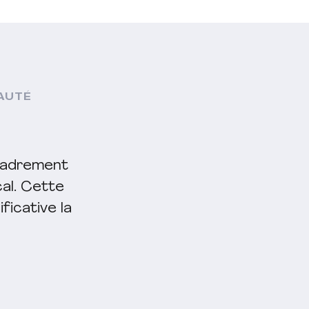
AUTÉ
ncadrement
al. Cette
ficative la