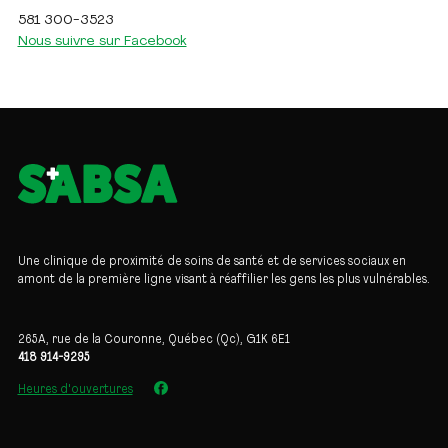
581 300-3523
Nous suivre sur Facebook
Une clinique de proximité de soins de santé et de services sociaux en
amont de la première ligne visant à réaffilier les gens les plus vulnérables.
265A, rue de la Couronne, Québec (Qc), G1K 6E1
418 914-9295
Heures d'ouvertures