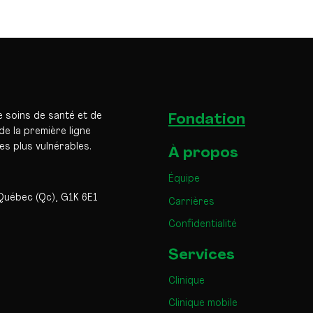
e soins de santé et de
Fondation
e la première ligne
les plus vulnérables.
À propos
Équipe
Québec (Qc), G1K 6E1
Carrières
Confidentialité
Services
Clinique
Clinique mobile