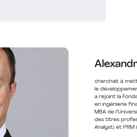
Alexand
cherchait à met
le développemen
a rejoint la Fon
en ingénierie fin
MBA de l’Univers
des titres profe
Analyst) et PRM 