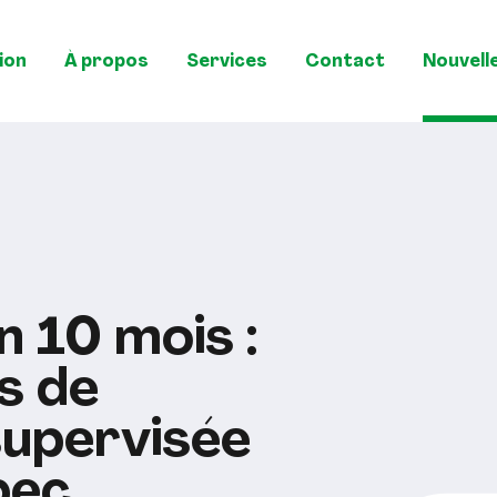
ion
À propos
Services
Contact
Nouvell
n 10 mois :
s de
upervisée
bec