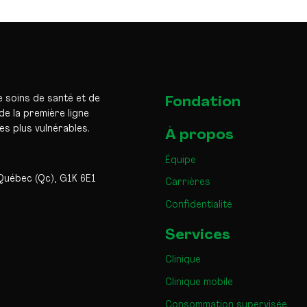
e soins de santé et de
Fondation
e la première ligne
les plus vulnérables.
À propos
Équipe
Québec (Qc), G1K 6E1
Carrières
Confidentialité
Services
Clinique
Clinique mobile
Consommation supervisée