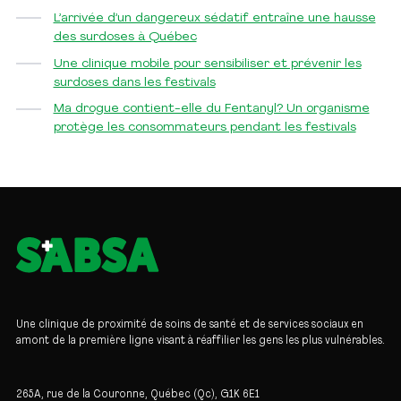
L’arrivée d’un dangereux sédatif entraîne une hausse
des surdoses à Québec
Une clinique mobile pour sensibiliser et prévenir les
surdoses dans les festivals
Ma drogue contient-elle du Fentanyl? Un organisme
protège les consommateurs pendant les festivals
Une clinique de proximité de soins de santé et de services sociaux en
amont de la première ligne visant à réaffilier les gens les plus vulnérables.
265A, rue de la Couronne, Québec (Qc), G1K 6E1