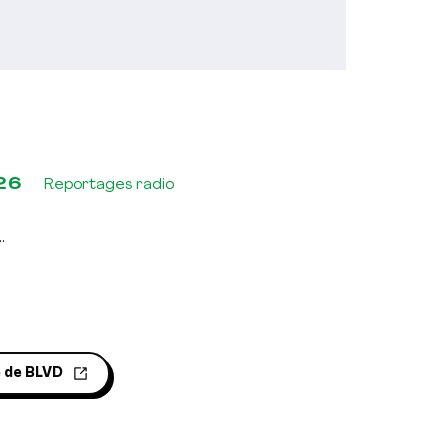
26
Reportages radio
.
e de BLVD